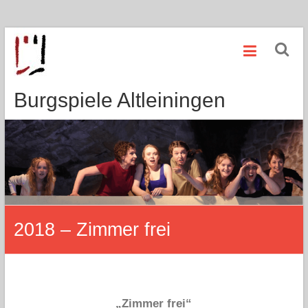
Zum
Inhalt
springen
Burgspiele Altleiningen
2018 – Zimmer frei
„Zimmer frei“