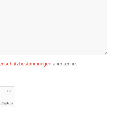
enschutzbestimmungen
anerkenne.
y Captcha