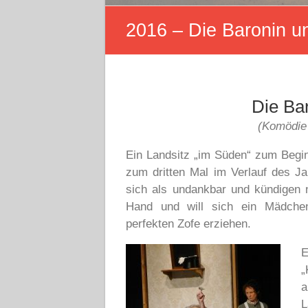
2016 – Die Baronin u
Die Ba
(Komödie
Ein Landsitz „im Süden“ zum Begin
zum dritten Mal im Verlauf des J
sich als undankbar und kündigen n
Hand und will sich ein Mädchen
perfekten Zofe erziehen.
E
„
a
L